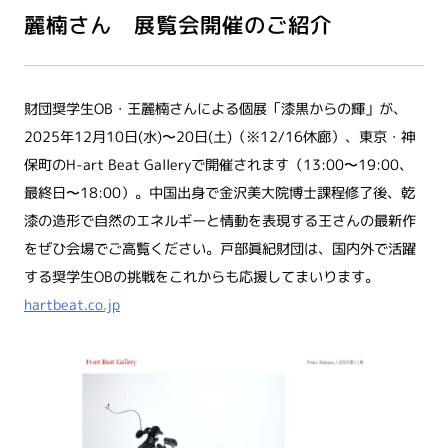
麗楠さん 展覧会開催のご紹介
財団奨学生OB・王麗楠さんによる個展「漆黒からの輝」が、
2025年12月10日(水)〜20日(土)（※12/16休廊）、東京・神
保町のH-art Beat Galleryで開催されます（13:00〜19:00、
最終日〜18:00）。中国出身で金沢美大院博士課程修了後、乾
漆の造形で自然のエネルギーと情動を表現する王さんの最新作
をぜひ会場でご高覧ください。戸部眞紀財団は、国内外で活躍
する奨学生OBの挑戦をこれからも応援してまいります。
hartbeat.co.jp